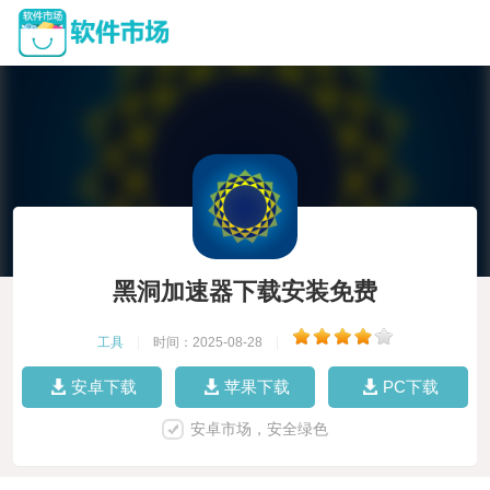
黑洞加速器下载安装免费
工具
|
时间：2025-08-28
|
安卓下载
苹果下载
PC下载
安卓市场，安全绿色