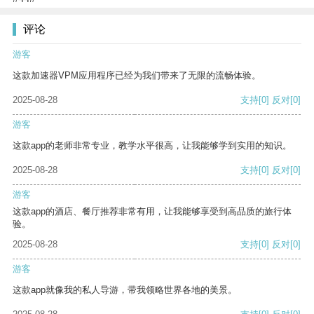
评论
游客
这款加速器VPM应用程序已经为我们带来了无限的流畅体验。
2025-08-28
支持
[0]
反对
[0]
游客
这款app的老师非常专业，教学水平很高，让我能够学到实用的知识。
2025-08-28
支持
[0]
反对
[0]
游客
这款app的酒店、餐厅推荐非常有用，让我能够享受到高品质的旅行体
验。
2025-08-28
支持
[0]
反对
[0]
游客
这款app就像我的私人导游，带我领略世界各地的美景。