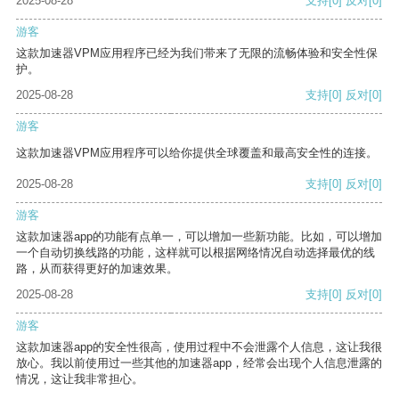
2025-08-28
支持
[0]
反对
[0]
游客
这款加速器VPM应用程序已经为我们带来了无限的流畅体验和安全性保
护。
2025-08-28
支持
[0]
反对
[0]
游客
这款加速器VPM应用程序可以给你提供全球覆盖和最高安全性的连接。
2025-08-28
支持
[0]
反对
[0]
游客
这款加速器app的功能有点单一，可以增加一些新功能。比如，可以增加
一个自动切换线路的功能，这样就可以根据网络情况自动选择最优的线
路，从而获得更好的加速效果。
2025-08-28
支持
[0]
反对
[0]
游客
这款加速器app的安全性很高，使用过程中不会泄露个人信息，这让我很
放心。我以前使用过一些其他的加速器app，经常会出现个人信息泄露的
情况，这让我非常担心。